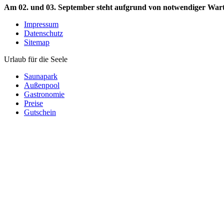
Am 02. und 03. September steht aufgrund von notwendiger Wartun
Impressum
Datenschutz
Sitemap
U
r
l
a
u
b
f
ü
r
d
i
e
S
e
e
l
e
Saunapark
Außenpool
Gastronomie
Preise
Gutschein